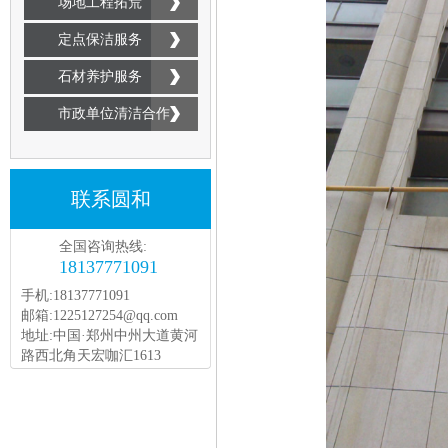
场地工程拓荒
定点保洁服务
石材养护服务
市政单位清洁合作
联系圆和
全国咨询热线:
18137771091
手机:18137771091
邮箱:1225127254@qq.com
地址:中国·郑州中州大道黄河
路西北角天宏咖汇1613