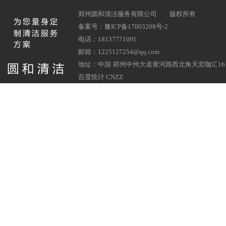
郑州圆和清洁服务有限公司
版权所有
备案号：豫ICP备17003208号-2
电话：18137771091
邮箱：1225127254@qq.com
地址：中国·郑州中州大道黄河路西北角天宏咖汇161
百度统计 CNZZ