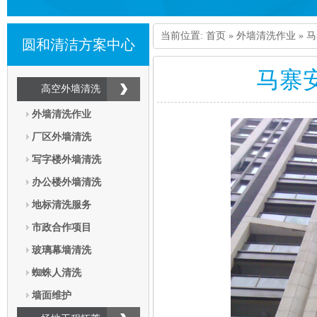
当前位置:
首页
»
外墙清洗作业
» 
圆和清洁方案中心
马寨
高空外墙清洗
外墙清洗作业
厂区外墙清洗
写字楼外墙清洗
办公楼外墙清洗
地标清洗服务
市政合作项目
玻璃幕墙清洗
蜘蛛人清洗
墙面维护