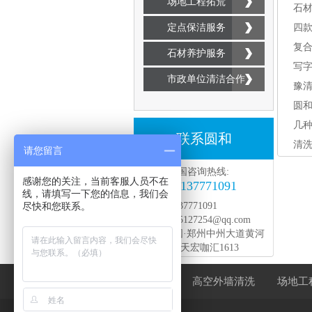
场地工程拓荒
石
定点保洁服务
四
复
石材养护服务
写
市政单位清洁合作
豫
圆和
隆重
几
联系圆和
清
请您留言
全国咨询热线:
感谢您的关注，当前客服人员不在
18137771091
线，请填写一下您的信息，我们会
尽快和您联系。
手机:18137771091
邮箱:1225127254@qq.com
地址:中国·郑州中州大道黄河
路西北角天宏咖汇1613
圆和首页
高空外墙清洗
场地工