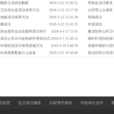
材翻新之花岗岩翻新
2018-3-22 15:00:51
用食盐清洁家具
款卫生间台盆清洁保养方法
2018-3-22 15:17:50
云经理上台领奖
合地板清洁保养方法
2018-3-22 15:41:28
商场保洁
字楼保洁
2018-3-22 15:43:33
外墙清洗
清协会领导会议在圆和清洁举行
2018-4-4 17:11:01
豫清协罗山环卫考
清洁公司2018金秋助学资助仪式
2018-9-7 15:49:12
亿合同
顺时针清扫的保
举行，传播正能量，让爱走进人心！
种外墙的清洗与保养措施方法
2019-3-19 9:48:59
高楼外墙的污渍
洗外墙需要配备什么设备
2019-3-21 10:36:06
保洁托管公司清
的方法
程拓荒
定点保洁服务
石材养护服务
市政单位合作